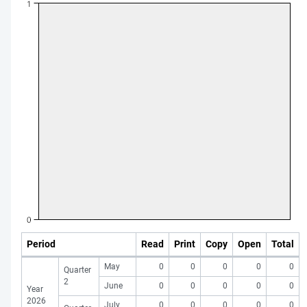
Period
Read
Print
Copy
Open
Total
May
0
0
0
0
0
Quarter
2
June
0
0
0
0
0
Year
2026
July
0
0
0
0
0