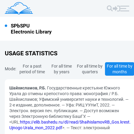
SPbSPU
Electronic Library
USAGE STATISTICS
For a past
For all time
For all time by
For all time by
Mode:
period of time
by years
quarters
months
Шайхисламов, Р.Б.
Государственные крестьяне Южного
Урала до отмены крепостного права: монография / Р.Б.
Шайхисламов; Уфимский университет науки и технологий. —
2-е издание, дополненное. — Уфа: РИЦ УУНиТ, 2022. —
Электрон. версия печ. публикации. — Доступ возможен
через Электронную библиотеку БашГУ. —
<URL:
https://elib.bashedu.ru/dl/read/ShaihislamovRB_Gos.krest.
Ujnogo Urala_mon_2022.pdf
>. — Текст: электронный