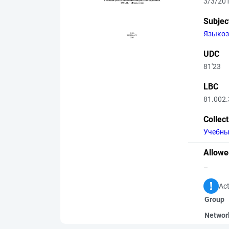
3/3/20
Subjec
Языкоз
UDC
81'23
LBC
81.002.
Collec
Учебны
Allowe
–
Act
Group
Networ