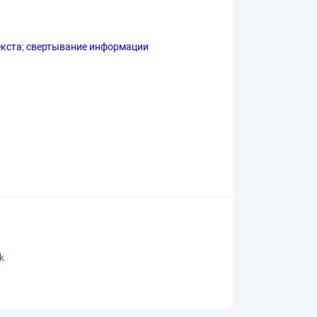
екста
;
свертывание информации
rk