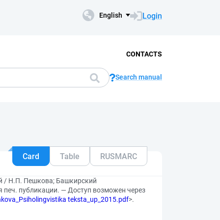
Login
English
CONTACTS
Search manual
Card
Table
RUSMARC
й / Н.П. Пешкова; Башкирский
я печ. публикации. — Доступ возможен через
hkova_Psiholingvistika teksta_up_2015.pdf
>.