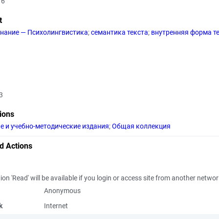
16
t
нание — Психолингвистика
;
семантика текста
;
внутренняя форма т
3
tions
е и учебно-методические издания
;
Общая коллекция
d Actions
ion 'Read' will be available if you login or access site from another netwo
Anonymous
k
Internet