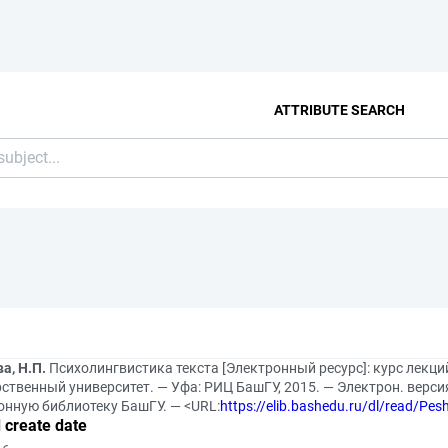
ATTRIBUTE SEARCH
а, Н.П.
Психолингвистика текста [Электронный ресурс]: курс лекци
ственный университет. — Уфа: РИЦ БашГУ, 2015. — Электрон. верси
онную библиотеку БашГУ. — <URL:
https://elib.bashedu.ru/dl/read/Pes
 create date