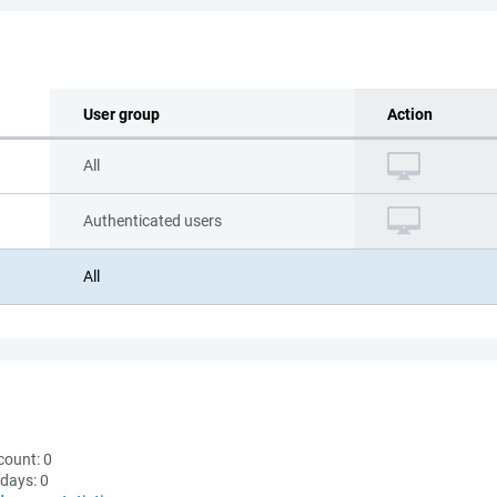
User group
Action
All
Authenticated users
All
count:
0
 days:
0