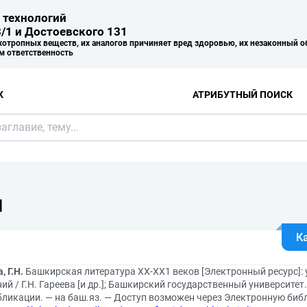
 технологий
/1 и Достоевского 131
хотропных веществ, их аналогов причиняет вред здоровью, их незаконный о
м ответственность
К
АТРИБУТНЫЙ ПОИСК
Я
К
, Г.Н.
Башкирская литература XX-XX1 веков [Электронный ресурс]:
ий / Г.Н. Гареева [и др.]; Башкирский государственный университет
убликации. — на баш.яз. — Доступ возможен через Электронную биб