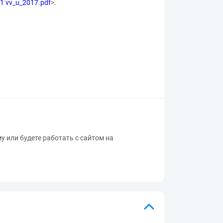
-21 vv_u_2017.pdf
>.
му или будете работать с сайтом на