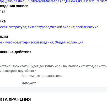
tps://elib.bashedu.ru/dl/read/Mustafina i dr_Bashkirskaja literatura 20
создания записи
2018
ика
ская литература
;
литературоведческий анализ
;
проблематика
кции
е и учебно-методические издания
;
Общая коллекция
шенные действия
йствие 'Прочитать' будет доступно, если вы выполните вход в систе
мпьютере в другой сети
Анонимные пользователи
Интернет
КТА ХРАНЕНИЯ