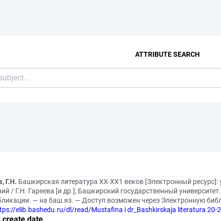
ATTRIBUTE SEARCH
, Г.Н.
Башкирская литература XX-XX1 веков [Электронный ресурс]:
ий / Г.Н. Гареева [и др.]; Башкирский государственный университет
убликации. — на баш.яз. — Доступ возможен через Электронную биб
tps://elib.bashedu.ru/dl/read/Mustafina i dr_Bashkirskaja literatura 20
 create date