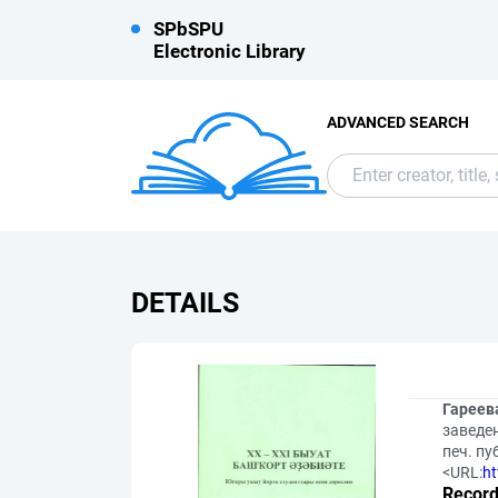
SPbSPU
Electronic Library
ADVANCED SEARCH
DETAILS
Гареева
заведен
печ. п
<URL:
ht
Record