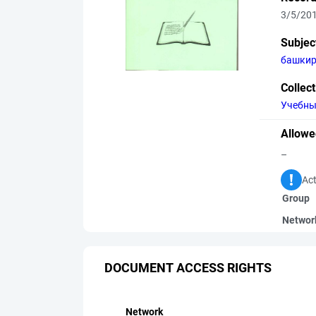
3/5/20
Subjec
башкир
Collec
Учебны
Allowe
–
Act
Group
Networ
DOCUMENT ACCESS RIGHTS
Network