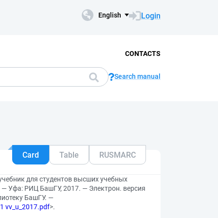
Login
English
CONTACTS
Search manual
Card
Table
RUSMARC
 учебник для студентов высших учебных
. — Уфа: РИЦ БашГУ, 2017. — Электрон. версия
лиотеку БашГУ. —
-21 vv_u_2017.pdf
>.