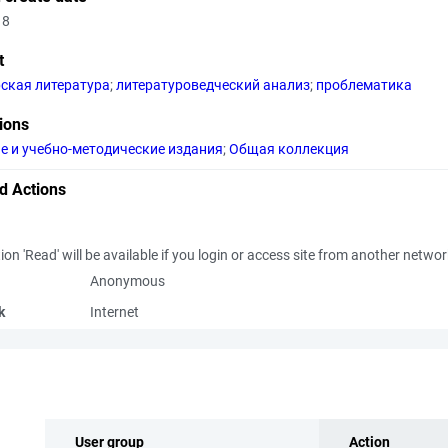
18
t
ская литература
;
литературоведческий анализ
;
проблематика
tions
е и учебно-методические издания
;
Общая коллекция
d Actions
ion 'Read' will be available if you login or access site from another netwo
Anonymous
k
Internet
User group
Action