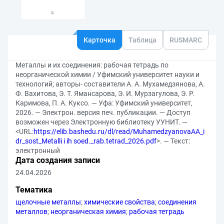
Карточка
Таблица
RUSMARC
Металлы и их соединения: рабочая тетрадь по
неорганической химии / Уфимский университет науки и
технологий; авторы- составители А. А. Мухамедзянова, А.
Ф. Вахитова, Э. Т. Ямансарова, Э. И. Мурзагулова, Э. Р.
Каримова, П. А. Куксо. — Уфа: Уфимский университет,
2026. — Электрон. версия печ. публикации. — Доступ
возможен через Электронную библиотеку УУНИТ. —
<URL:
https://elib.bashedu.ru/dl/read/MuhamedzyanovaAA_i
dr_sost_Metalli i ih soed._rab.tetrad_2026.pdf
>. — Текст:
электронный
Дата создания записи
24.04.2026
Тематика
щелочные металлы
;
химические свойства
;
соединения
металлов
;
неорганическая химия
;
рабочая тетрадь