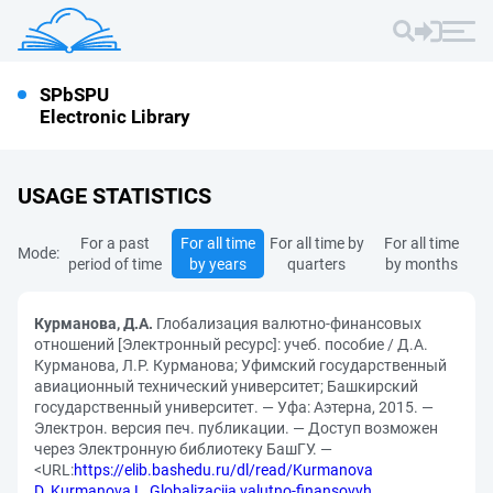
SPbSPU
Electronic Library
USAGE STATISTICS
For a past
For all time
For all time by
For all time
Mode:
period of time
by years
quarters
by months
Курманова, Д.А.
Глобализация валютно-финансовых
отношений [Электронный ресурс]: учеб. пособие / Д.А.
Курманова, Л.Р. Курманова; Уфимский государственный
авиационный технический университет; Башкирский
государственный университет. — Уфа: Аэтерна, 2015. —
Электрон. версия печ. публикации. — Доступ возможен
через Электронную библиотеку БашГУ. —
<URL:
https://elib.bashedu.ru/dl/read/Kurmanova
D_Kurmanova L_Globalizacija valutno-finansovyh