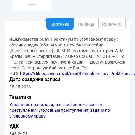
Карточка
Таблица
RUSMARC
Ишмухаметов, Я. М.
Практикум по уголовному праву :
сборник задач (общая часть): учебное пособие
[Электронный ресурс] / Я. М. Ишмухаметов; отв. ред. А. М.
Крепышев. — Стерлитамак: Изд-во СФ БашГУ, 2019. — 61 с.
— Электрон. версия. печ. публикации. — Доступ возможен
через Электронную библиотеку БашГУ. —
<URL:
https://elib.bashedu.ru/dl/read/Ishmuhametov_Praktikum_u
Дата создания записи
05.05.2023
Тематика
Уголовное право
;
юридический анализ
;
состав
преступления
;
уголовные преступления
;
задачи по
уголовному праву
УДК
343.2я73