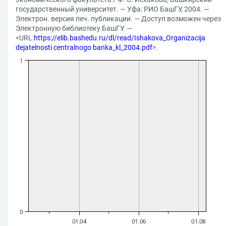
государственный университет. — Уфа: РИО БашГУ, 2004. —
Электрон. версия печ. публикации. — Доступ возможен через
Электронную библиотеку БашГУ. —
<URL:
https://elib.bashedu.ru/dl/read/Ishakova_Organizacija
dejatelnosti centralnogo banka_kl_2004.pdf
>.