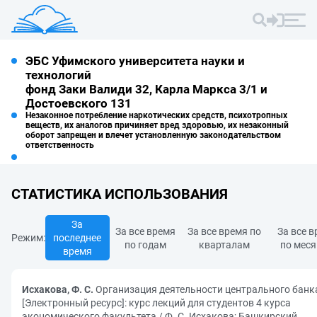
ЭБС Уфимского университета науки и
технологий
фонд Заки Валиди 32, Карла Маркса 3/1 и
Достоевского 131
Незаконное потребление наркотических средств, психотропных
веществ, их аналогов причиняет вред здоровью, их незаконный
оборот запрещен и влечет установленную законодательством
ответственность
СТАТИСТИКА ИСПОЛЬЗОВАНИЯ
За
За все время
За все время по
За все 
Режим:
последнее
по годам
кварталам
по мес
время
Исхакова, Ф. С.
Организация деятельности центрального банк
[Электронный ресурс]: курс лекций для студентов 4 курса
экономического факультета / Ф. С. Исхакова; Башкирский