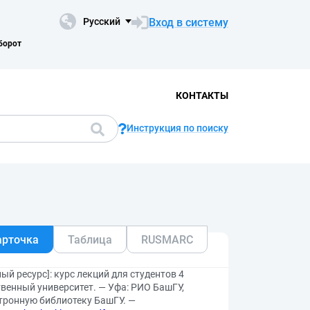
Вход в систему
Русский
борот
КОНТАКТЫ
Инструкция по поиску
арточка
Таблица
RUSMARC
й ресурс]: курс лекций для студентов 4
твенный университет. — Уфа: РИО БашГУ,
ктронную библиотеку БашГУ. —