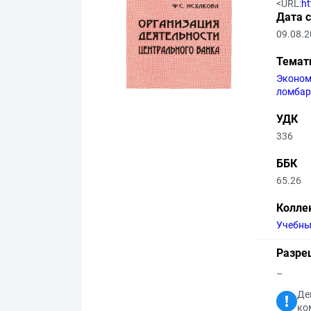
<URL:
ht
Дата 
09.08.
Темат
Эконом
ломба
УДК
336
ББК
65.26
Колле
Учебны
Разре
–
Де
ко