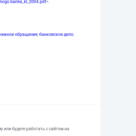
alnogo banka_kl_2004.pdf
>.
нежное обращение
;
банковское дело
;
му или будете работать с сайтом на