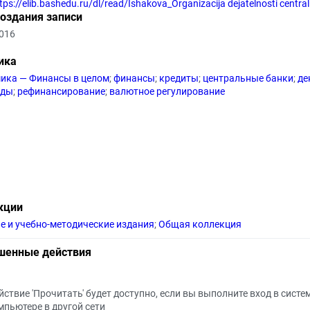
tps://elib.bashedu.ru/dl/read/Ishakova_Organizacija dejatelnosti centr
создания записи
2016
ика
ика — Финансы в целом
;
финансы
;
кредиты
;
центральные банки
;
де
рды
;
рефинансирование
;
валютное регулирование
кции
е и учебно-методические издания
;
Общая коллекция
шенные действия
йствие 'Прочитать' будет доступно, если вы выполните вход в систе
мпьютере в другой сети