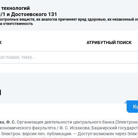
 технологий
/1 и Достоевского 131
хотропных веществ, их аналогов причиняет вред здоровью, их незаконный о
м ответственность
К
АТРИБУТНЫЙ ПОИСК
Я
К
а, Ф. С.
Организация деятельности центрального банка [Электронны
кономического факультета / Ф. С. Исхакова; Башкирский государс
— Электрон. версия печ. публикации. — Доступ возможен через Эле