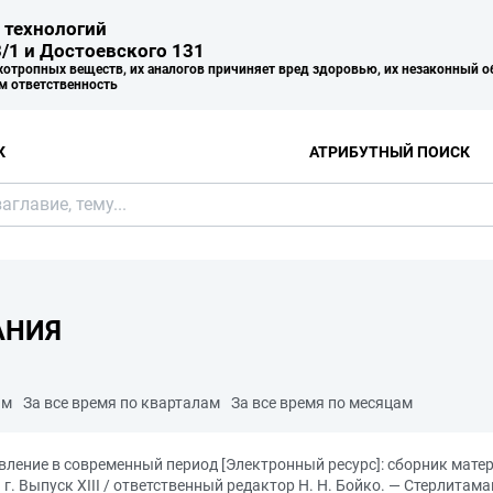
 технологий
/1 и Достоевского 131
хотропных веществ, их аналогов причиняет вред здоровью, их незаконный о
м ответственность
К
АТРИБУТНЫЙ ПОИСК
АНИЯ
ам
За все время по кварталам
За все время по месяцам
вление в современный период [Электронный ресурс]: сборник мат
 г. Выпуск ХIII / ответственный редактор Н. Н. Бойко. — Стерлита