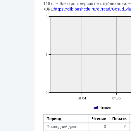
118 с. — Электрон. версия печ. публикации.
<URL:
https://elib.bashedu.ru/dl/read/Gosud_vl
Период
Чтение
Печать
Последний день
0
0