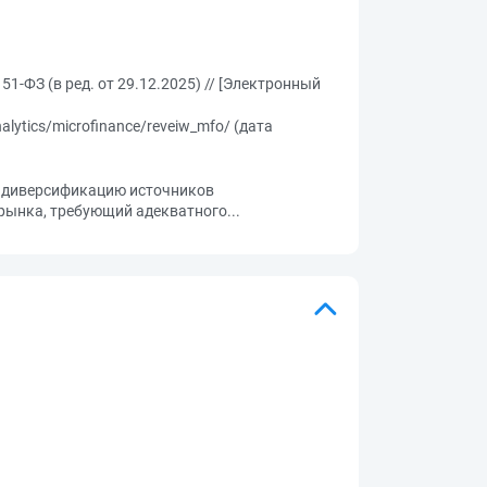
И
-ФЗ (в ред. от 29.12.2025) // [Электронный
lytics/microfinance/reveiw_mfo/ (дата
 диверсификацию источников
рынка, требующий адекватного...