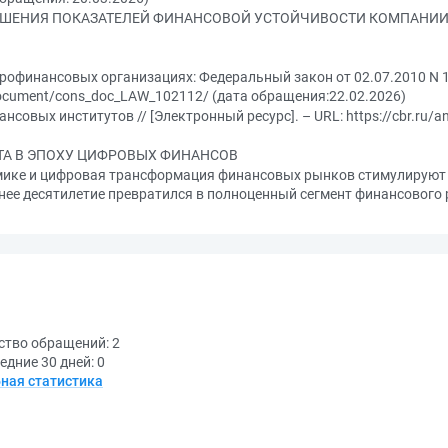
ШЕНИЯ ПОКАЗАТЕЛЕЙ ФИНАНСОВОЙ УСТОЙЧИВОСТИ КОМПАНИ
офинансовых организациях: Федеральный закон от 02.07.2010 N 151
u/document/cons_doc_LAW_102112/ (дата обращения:22.02.2026)
овых институтов // [Электронный ресурс]. – URL: https://cbr.ru/ana
ТА В ЭПОХУ ЦИФРОВЫХ ФИНАНСОВ
мике и цифровая трансформация финансовых рынков стимулируют
ее десятилетие превратился в полноценный сегмент финансового 
ство обращений:
2
едние 30 дней:
0
ная статистика