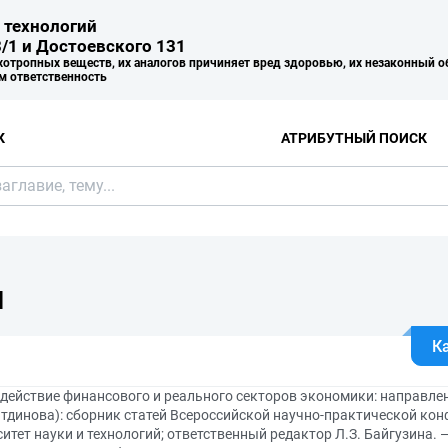
 технологий
/1 и Достоевского 131
хотропных веществ, их аналогов причиняет вред здоровью, их незаконный о
м ответственность
К
АТРИБУТНЫЙ ПОИСК
Я
К
действие финансового и реального секторов экономики: направлен
тдинова): сборник статей Всероссийской научно-практической кон
итет науки и технологий; ответственный редактор Л.З. Байгузина. 