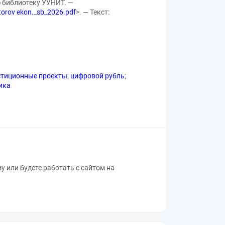
ю библиотеку УУНИТ. —
ktorov ekon._sb_2026.pdf
>. — Текст:
стиционные проекты
;
цифровой рубль
;
ика
му или будете работать с сайтом на