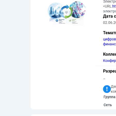
Электр
<URL:
ht
электр
Дата 
02.06.
Темат
цифров
финанс
Колле
Конфер
Разре
–
Де
ко
Группа
Сеть