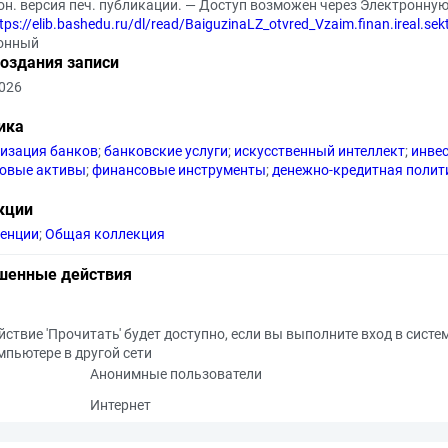
он. версия печ. публикации. — Доступ возможен через Электронну
tps://elib.bashedu.ru/dl/read/BaiguzinaLZ_otvred_Vzaim.finan.ireal.se
онный
создания записи
2026
ика
изация банков
;
банковские услуги
;
искусственный интеллект
;
инве
овые активы
;
финансовые инструменты
;
денежно-кредитная полит
кции
енции
;
Общая коллекция
шенные действия
йствие 'Прочитать' будет доступно, если вы выполните вход в систе
мпьютере в другой сети
Анонимные пользователи
Интернет