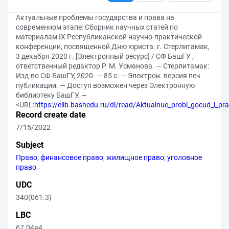
Актуальные проблемы государства и права на
современном этапе: Сборник научных статей по
материалам IX Республиканской научно-практической
конференции, посвященной Дню юриста. г. Стерлитамак,
3 декабря 2020 г. [Электронный ресурс] / СФ БашГУ ;
ответственный редактор Р. М. Усманова. — Стерлитамак:
Изд-во СФ БашГУ, 2020. — 85 с. — Электрон. версия печ.
публикации. — Доступ возможен через Электронную
библиотеку БашГУ. —
<URL:
https://elib.bashedu.ru/dl/read/Aktualnue_probl_gocud_i_p
Record create date
7/15/2022
Subject
Право
;
финансовое право
;
жилищное право
;
уголовное
право
UDC
340(061.3)
LBC
67.04я4