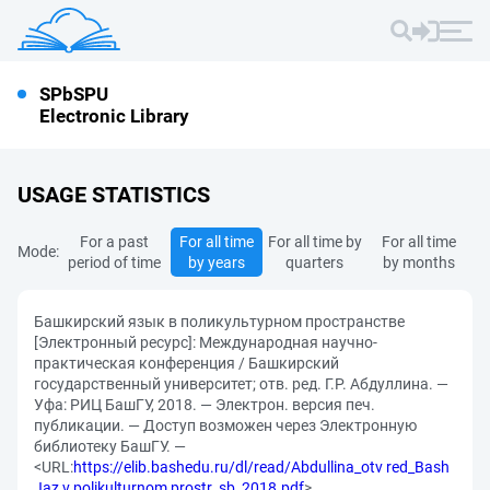
SPbSPU
Electronic Library
USAGE STATISTICS
For a past
For all time
For all time by
For all time
Mode:
period of time
by years
quarters
by months
Башкирский язык в поликультурном пространстве
[Электронный ресурс]: Международная научно-
практическая конференция / Башкирский
государственный университет; отв. ред. Г.Р. Абдуллина. —
Уфа: РИЦ БашГУ, 2018. — Электрон. версия печ.
публикации. — Доступ возможен через Электронную
библиотеку БашГУ. —
<URL:
https://elib.bashedu.ru/dl/read/Abdullina_otv red_Bash
Jaz v polikulturnom prostr_sb_2018.pdf
>.