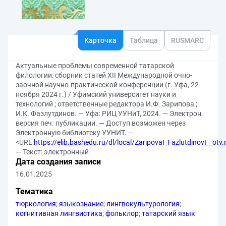
Карточка
Таблица
RUSMARC
Актуальные проблемы современной татарской
филологии: сборник статей XII Международной очно-
заочной научно-практической конференции (г. Уфа, 22
ноября 2024 г.) / Уфимский университет науки и
технологий ; ответственные редактора И.Ф. Зарипова ;
И.К. Фазлутдинов. — Уфа: РИЦ УУНиТ, 2024. — Электрон.
версия печ. публикации. — Доступ возможен через
Электронную библиотеку УУНИТ. —
<URL:
https://elib.bashedu.ru/dl/local/ZaripovaI_FazlutdinovI__otv.r
— Текст: электронный
Дата создания записи
16.01.2025
Тематика
тюркология
;
языкознание
;
лингвокультурология
;
когнитивная лингвистика
;
фольклор
;
татарский язык