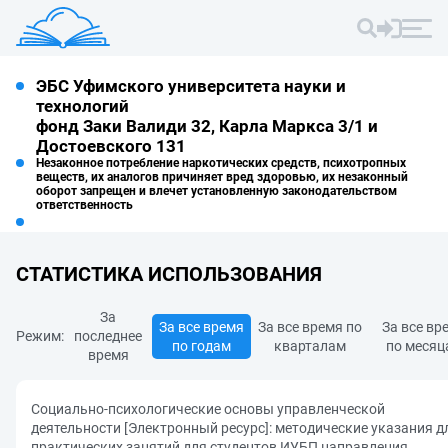
ЭБС Уфимского университета науки и
технологий
фонд Заки Валиди 32, Карла Маркса 3/1 и
Достоевского 131
Незаконное потребление наркотических средств, психотропных
веществ, их аналогов причиняет вред здоровью, их незаконный
оборот запрещен и влечет установленную законодательством
ответственность
СТАТИСТИКА ИСПОЛЬЗОВАНИЯ
За
За все время
За все время по
За все вр
Режим:
последнее
по годам
кварталам
по месяц
время
Социально-психологические основы управленческой
деятельности [Электронный ресурс]: методические указания д
практических занятий для студентов ИУБП направления