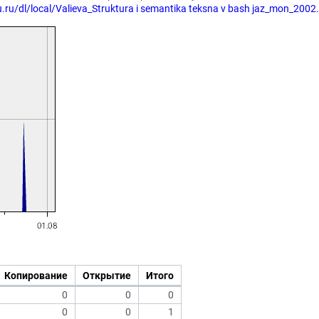
u.ru/dl/local/Valieva_Struktura i semantika teksna v bash jaz_mon_2002
Копирование
Открытие
Итого
0
0
0
0
0
1