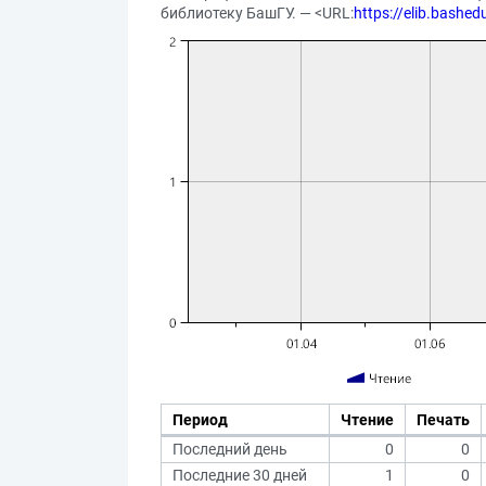
библиотеку БашГУ. — <URL:
https://elib.bashed
Период
Чтение
Печать
Последний день
0
0
Последние 30 дней
1
0