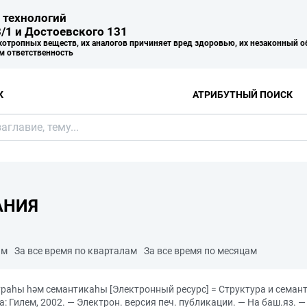
 технологий
/1 и Достоевского 131
хотропных веществ, их аналогов причиняет вред здоровью, их незаконный о
м ответственность
К
АТРИБУТНЫЙ ПОИСК
АНИЯ
ам
За все время по кварталам
За все время по месяцам
раhы hәм семантикаhы [Электронный ресурс] = Структура и семант
фа: Гилем, 2002. — Электрон. версия печ. публикации. — На баш.яз