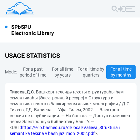
SPbSPU
Electronic Library
USAGE STATISTICS
For a past
For all time
For all time by
For all time
Mode:
period of time
by years
quarters
by months
Тикеев, Д.С.
Башҡорт телендә тексты структураhы hәм
семантикаhы [Электронный ресурс] = Структура и
семантика текста в башкирском языке: монография / Д.С.
Тикеев, Г.Д. Валиева. — Уфа: Гилем, 2002. — Электрон.
версия печ. публикации. — На баш.яз. — Доступ возможен
через Электронную библиотеку БашГУ. —
<URL:
https://elib.bashedu.ru/dl/local/Valieva_Struktura i
semantika teksna v bash jaz_mon_2002.pdf
>.