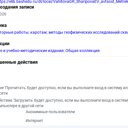
tps://elib.bashedu.ru/dl/local/VahitovaGR_SharipovaEV_avtsost_Metre
создания записи
2026
ика
торные работы
;
каротаж
;
методы геофизических исследований ск
кции
е и учебно-методические издания
;
Общая коллекция
шенные действия
е 'Прочитать' будет доступно, если вы выполните вход в систему и
сети
йствие 'Загрузить' будет доступно, если вы выполните вход в систем
мпьютере в другой сети
Анонимные пользователи
Интернет