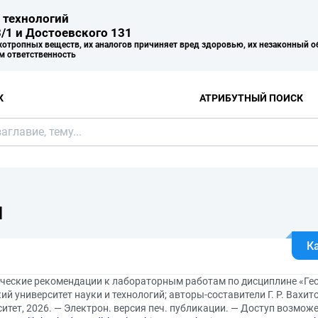
 технологий
/1 и Достоевского 131
хотропных веществ, их аналогов причиняет вред здоровью, их незаконный о
м ответственность
К
АТРИБУТНЫЙ ПОИСК
Я
К
ческие рекомендации к лабораторным работам по дисциплине «Ге
й университет науки и технологий; авторы-составители Г. Р. Вахит
итет, 2026. — Электрон. версия печ. публикации. — Доступ возмо