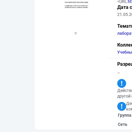
<URL:
ht
Дата 
21.05.
Темат
лабора
Колле
Учебны
Разре
–
Действи
другой 
Де
ко
Группа
Сеть