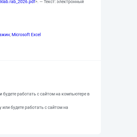
kklab.rab_2026.pdf
>. — Текст: электронный
важин
;
Microsoft Excel
ли будете работать с сайтом на компьютере в
у или будете работать с сайтом на