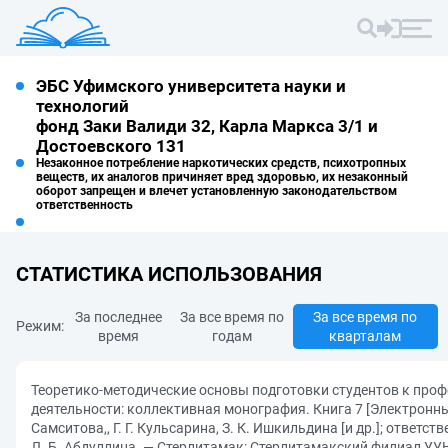
ЭБС Уфимского университета науки и
технологий
фонд Заки Валиди 32, Карла Маркса 3/1 и
Достоевского 131
Незаконное потребление наркотических средств, психотропных
веществ, их аналогов причиняет вред здоровью, их незаконный
оборот запрещен и влечет установленную законодательством
ответственность
СТАТИСТИКА ИСПОЛЬЗОВАНИЯ
За последнее
За все время по
За все время по
Режим:
время
годам
кварталам
Теоретико-методические основы подготовки студентов к про
деятельности: коллективная монография. Книга 7 [Электронный
Самситова,, Г. Г. Кульсарина, З. К. Ишкильдина [и др.]; ответс
Л. Б. Абдуллина. — Стерлитамак: Стерлитамакский филиал УУНи