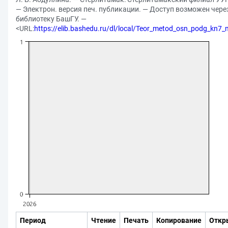
— Электрон. версия печ. публикации. — Доступ возможен чер
библиотеку БашГУ. —
<URL:
https://elib.bashedu.ru/dl/local/Teor_metod_osn_podg_kn7
Период
Чтение
Печать
Копирование
Откр