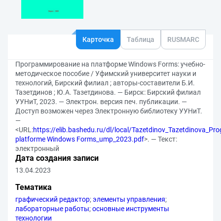
Карточка
Таблица
RUSMARC
Программирование на платформе Windows Forms: учебно-
методическое пособие / Уфимский университет науки и
технологий, Бирский филиал ; авторы-составители Б.И.
Тазетдинов ; Ю.А. Тазетдинова. — Бирск: Бирский филиал
УУНиТ, 2023. — Электрон. версия печ. публикации. —
Доступ возможен через Электронную библиотеку УУНиТ.
—
<URL:
https://elib.bashedu.ru/dl/local/Tazetdinov_Tazetdinova_Pr
platforme Windows Forms_ump_2023.pdf
>. — Текст:
электронный
Дата создания записи
13.04.2023
Тематика
графический редактор
;
элементы управления
;
лабораторные работы
;
основные инструменты
технологии