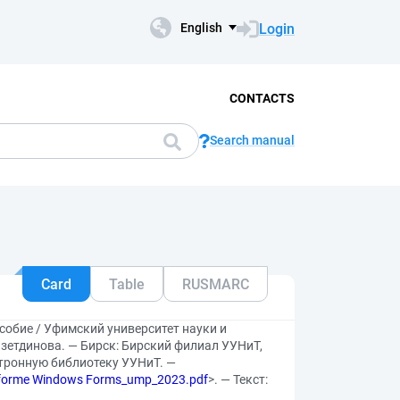
Login
English
CONTACTS
Search manual
Card
Table
RUSMARC
обие / Уфимский университет науки и
Тазетдинова. — Бирск: Бирский филиал УУНиТ,
ктронную библиотеку УУНиТ. —
latforme Windows Forms_ump_2023.pdf
>. — Текст: