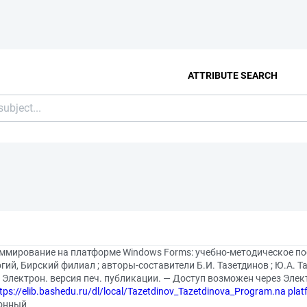
ATTRIBUTE SEARCH
ммирование на платформе Windows Forms: учебно-методическое пос
гий, Бирский филиал ; авторы-составители Б.И. Тазетдинов ; Ю.А. 
— Электрон. версия печ. публикации. — Доступ возможен через Эле
tps://elib.bashedu.ru/dl/local/Tazetdinov_Tazetdinova_Program.na p
онный