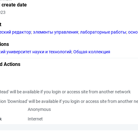
 create date
023
t
еский редактор
;
элементы управления
;
лабораторные работы
;
осно
tions
ий университет науки и технологий
;
Общая коллекция
d Actions
Read' will be available if you login or access site from another network
ion 'Download' will be available if you login or access site from another 
Anonymous
k
Internet