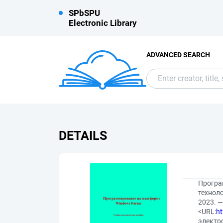
SPbSPU
Electronic Library
ADVANCED SEARCH
DETAILS
Програ
техноло
2023. 
<URL:
ht
электр