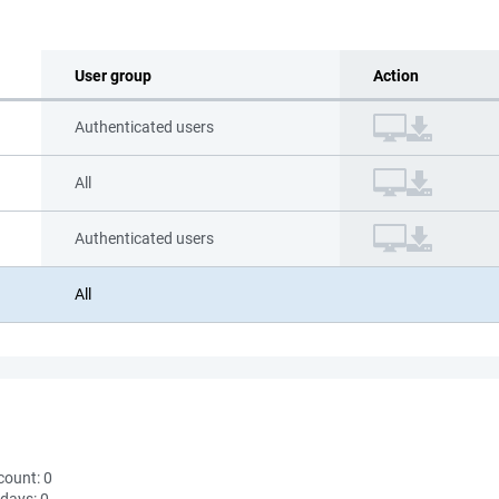
User group
Action
Authenticated users
All
Authenticated users
All
count:
0