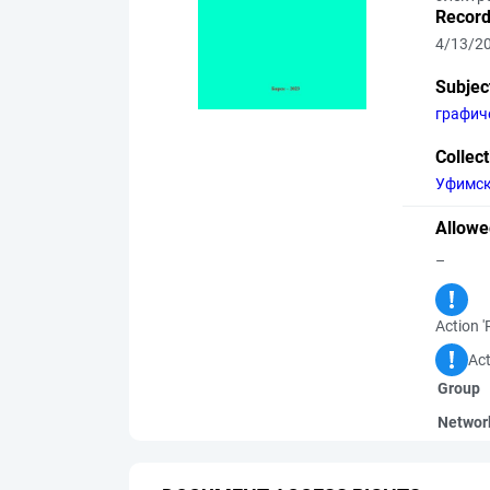
Record
4/13/2
Subjec
графич
Collec
Уфимск
Allowe
–
Action '
Act
Group
Networ