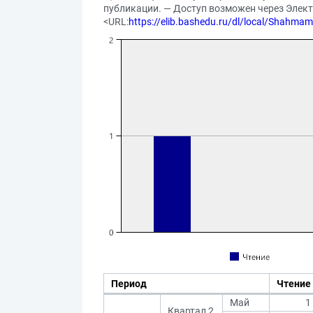
публикации. — Доступ возможен через Элек
<URL:
https://elib.bashedu.ru/dl/local/Shahmam
Период
Чтение
Май
1
Квартал 2