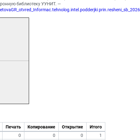
тронную библиотеку УУНИТ. —
etovaGR_otvred_Informac.tehnolog.intel.podderjki prin.resheni_sb_2026
Печать
Копирование
Открытие
Итого
0
0
0
1