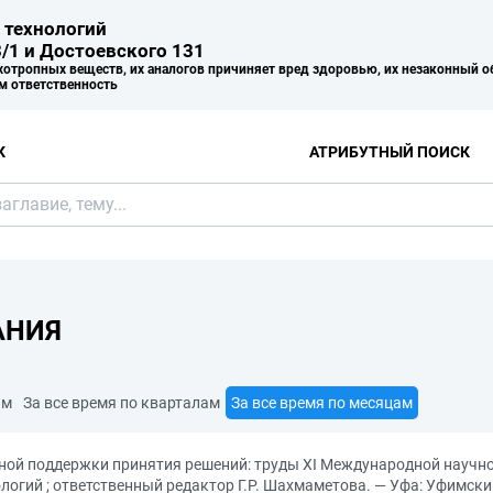
 технологий
/1 и Достоевского 131
хотропных веществ, их аналогов причиняет вред здоровью, их незаконный о
м ответственность
К
АТРИБУТНЫЙ ПОИСК
АНИЯ
ам
За все время по кварталам
За все время по месяцам
ой поддержки принятия решений: труды XI Международной научной
хнологий ; ответственный редактор Г.Р. Шахмаметова. — Уфа: Уфимски