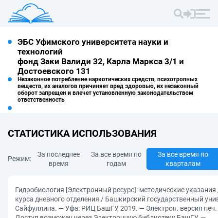
ЭБС Уфимского университета науки и
технологий
фонд Заки Валиди 32, Карла Маркса 3/1 и
Достоевского 131
Незаконное потребление наркотических средств, психотропных
веществ, их аналогов причиняет вред здоровью, их незаконный
оборот запрещен и влечет установленную законодательством
ответственность
СТАТИСТИКА ИСПОЛЬЗОВАНИЯ
За последнее
За все время по
За все время по
Режим:
время
годам
кварталам
Гидробиология [Электронный ресурс]: методические указания
курса дневного отделения / Башкирский государственный универ
Сайфуллина. — Уфа: РИЦ БашГУ, 2019. — Электрон. версия печ.
Доступ возможен через Электронную библиотеку БашГУ. —