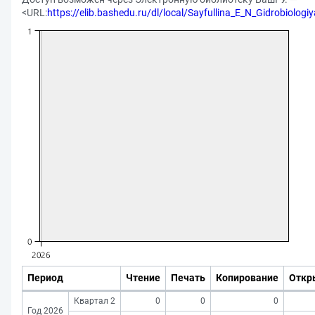
<URL:
https://elib.bashedu.ru/dl/local/Sayfullina_E_N_Gidrobiolog
Период
Чтение
Печать
Копирование
Откр
Квартал 2
0
0
0
Год 2026