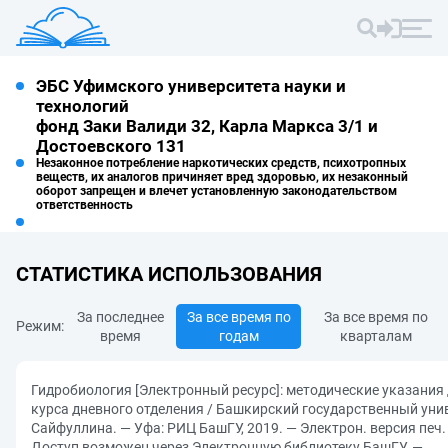
ЭБС Уфимского университета науки и
технологий
фонд Заки Валиди 32, Карла Маркса 3/1 и
Достоевского 131
Незаконное потребление наркотических средств, психотропных
веществ, их аналогов причиняет вред здоровью, их незаконный
оборот запрещен и влечет установленную законодательством
ответственность
СТАТИСТИКА ИСПОЛЬЗОВАНИЯ
За последнее
За все время по
За все время по
Режим:
время
годам
кварталам
Гидробиология [Электронный ресурс]: методические указания
курса дневного отделения / Башкирский государственный универ
Сайфуллина. — Уфа: РИЦ БашГУ, 2019. — Электрон. версия печ.
Доступ возможен через Электронную библиотеку БашГУ. —