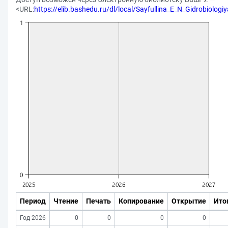
<URL:
https://elib.bashedu.ru/dl/local/Sayfullina_E_N_Gidrobiolog
Период
Чтение
Печать
Копирование
Открытие
Ито
Год 2026
0
0
0
0