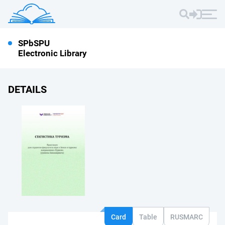
SPbSPU
Electronic Library
DETAILS
Card
Table
RUSMARC