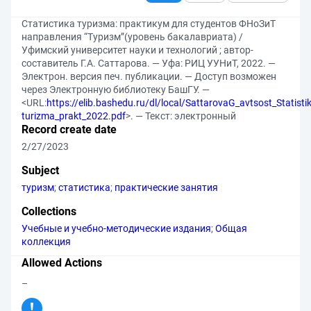
Статистика туризма: практикум для студентов ФНоЗиТ
направления “Туризм”(уровень бакалавриата) /
Уфимский университет науки и технологий ; автор-
составитель Г.А. Саттарова. — Уфа: РИЦ УУНиТ, 2022. —
Электрон. версия печ. публикации. — Доступ возможен
через Электронную библиотеку БашГУ. —
<URL:
https://elib.bashedu.ru/dl/local/SattarovaG_avtsost_Statisti
turizma_prakt_2022.pdf
>. — Текст: электронный
Record create date
2/27/2023
Subject
туризм
;
статистика
;
практические занятия
Collections
Учебные и учебно-методические издания
;
Общая
коллекция
Allowed Actions
–