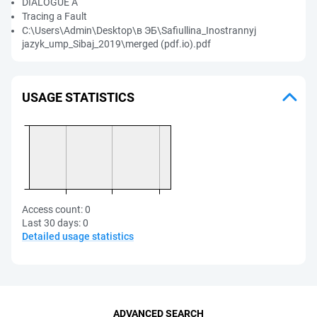
DIALOGUE А
Tracing a Fault
C:\Users\Admin\Desktop\в ЭБ\Safiullina_Inostrannyj
jazyk_ump_Sibaj_2019\merged (pdf.io).pdf
USAGE STATISTICS
Access count:
0
Last 30 days:
0
Detailed usage statistics
ADVANCED SEARCH