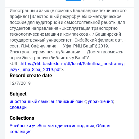
Иностранный язык (в помощь бакалаврам технического
профиля) [Электронный ресурс]: учебно-методическое
пособие для аудиторной и самостоятельной работы для
студентов направления «Эксплуатация транспортно
технологических машин и комплексов». / Башкирский
государственный университет , Сибайский филиал; авт. -
сост. Л.М. Сафиуллина. — Уфа: РИЦ БашГУ, 2019. —
Электрон. версия печ. публикации. — Доступ возможен
через Электронную библиотеку БашГУ. —
<URL:
https://elib.bashedu.ru/dl/local/Safiullina_Inostrannyj
jazyk_ump_Sibaj_2019.pdf
>.
Record create date
12/7/2019
Subject
иностранный язык
;
английский язык
;
упражнения
;
словари
Collections
Учебные и учебно-методические издания
;
Общая
коллекция