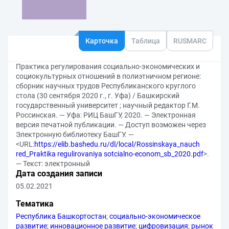
Карточка
Таблица
RUSMARC
Практика регулирования социально-экономических и
социокультурных отношений в полиэтничном регионе:
сборник научных трудов Республиканского круглого
стола (30 сентября 2020 г., г. Уфа) / Башкирский
государственный университет ; научный редактор Г.М.
Россинская. — Уфа: РИЦ БашГУ, 2020. — Электронная
версия печатной публикации. — Доступ возможен через
Электронную библиотеку БашГУ. —
<URL:
https://elib.bashedu.ru/dl/local/Rossinskaya_nauch
red_Praktika regulirovaniya sotcialno-econom_sb_2020.pdf
>.
— Текст: электронный
Дата создания записи
05.02.2021
Тематика
Республика Башкортостан
;
социально-экономическое
развитие
;
инновационное развитие
;
цифровизация
;
рынок