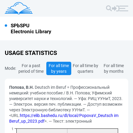
SPbSPU
Electronic Library
USAGE STATISTICS
For a past
For all time
For all time by
For all time
Mode:
period of time
by years
quarters
by months
Попова, В.Н.
Deutsch im Beruf = Профессиональный
немецкий: учебное пособие / В.Н. Попова; Уфимский
университет науки и технологий. — Уфа: РИЦ УУНиТ, 2023.
— Электрон. версия печ. публикации. — Доступ возможен
через Электронную библиотеку УУНиТ. —
<URL:
https://elib.bashedu.ru/dl/local/PopovaV_Deutsch im
Beruf_up_2023.pdf
>. — Текст: электронный