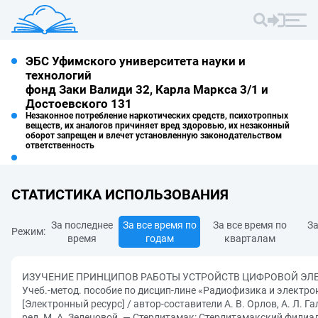
ЭБС Уфимского университета науки и
технологий
фонд Заки Валиди 32, Карла Маркса 3/1 и
Достоевского 131
Незаконное потребление наркотических средств, психотропных
веществ, их аналогов причиняет вред здоровью, их незаконный
оборот запрещен и влечет установленную законодательством
ответственность
СТАТИСТИКА ИСПОЛЬЗОВАНИЯ
За последнее
За все время по
За все время по
За
Режим:
время
годам
кварталам
ИЗУЧЕНИЕ ПРИНЦИПОВ РАБОТЫ УСТРОЙСТВ ЦИФРОВОЙ ЭЛ
Учеб.-метод. пособие по дисцип-лине «Радиофизика и электро
[Электронный ресурс] / автор-составители А. В. Орлов, А. Л. Га
ред. М. А. Зеленовой. — Стерлитамак: Стерлитамакский филиа