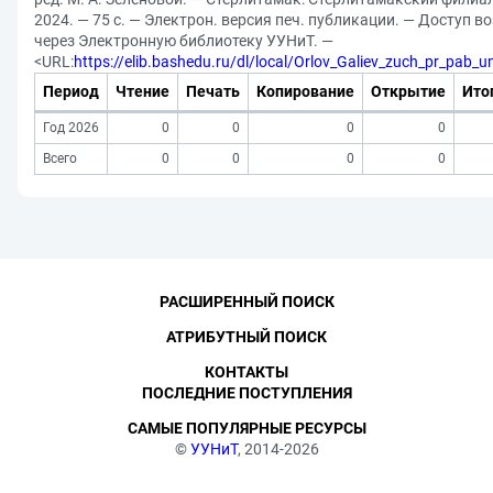
2024. — 75 с. — Электрон. версия печ. публикации. — Доступ 
через Электронную библиотеку УУНиТ. —
<URL:
https://elib.bashedu.ru/dl/local/Orlov_Galiev_zuch_pr_pab_
Период
Чтение
Печать
Копирование
Открытие
Ито
Год 2026
0
0
0
0
Всего
0
0
0
0
РАСШИРЕННЫЙ ПОИСК
АТРИБУТНЫЙ ПОИСК
КОНТАКТЫ
ПОСЛЕДНИЕ ПОСТУПЛЕНИЯ
САМЫЕ ПОПУЛЯРНЫЕ РЕСУРСЫ
©
УУНиТ
, 2014-2026