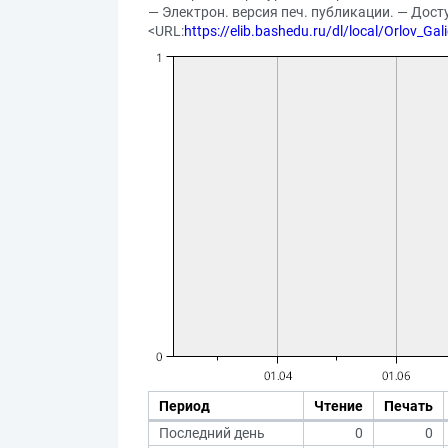
— Электрон. версия печ. публикации. — Дос
<URL:
https://elib.bashedu.ru/dl/local/Orlov_G
Период
Чтение
Печать
Последний день
0
0