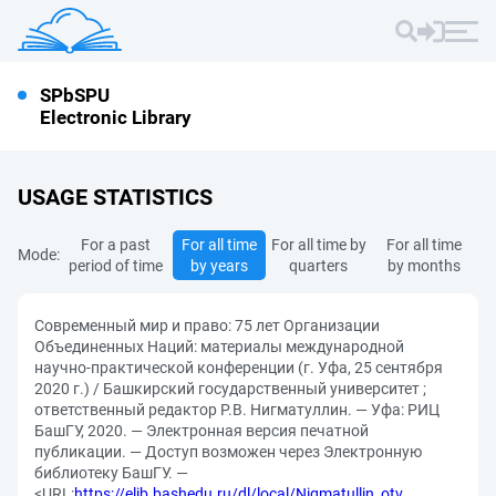
SPbSPU
Electronic Library
USAGE STATISTICS
For a past
For all time
For all time by
For all time
Mode:
period of time
by years
quarters
by months
Современный мир и право: 75 лет Организации
Объединенных Наций: материалы международной
научно-практической конференции (г. Уфа, 25 сентября
2020 г.) / Башкирский государственный университет ;
ответственный редактор Р.В. Нигматуллин. — Уфа: РИЦ
БашГУ, 2020. — Электронная версия печатной
публикации. — Доступ возможен через Электронную
библиотеку БашГУ. —
<URL:
https://elib.bashedu.ru/dl/local/Nigmatullin_otv