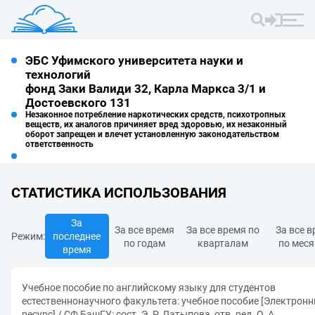
ЭБС Уфимского университета науки и
технологий
фонд Заки Валиди 32, Карла Маркса 3/1 и
Достоевского 131
Незаконное потребление наркотических средств, психотропных
веществ, их аналогов причиняет вред здоровью, их незаконный
оборот запрещен и влечет установленную законодательством
ответственность
СТАТИСТИКА ИСПОЛЬЗОВАНИЯ
За
За все время
За все время по
За все 
Режим:
последнее
по годам
кварталам
по мес
время
Учебное пособие по английскому языку для студентов
естественнонаучного факультета: учебное пособие [Электрон
ресурс] / СФ БашГУ; сост. Э. Р. Латыпова, отв. ред. О. А.