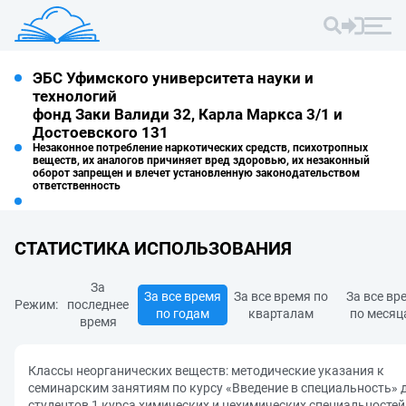
ЭБС Уфимского университета науки и
технологий
фонд Заки Валиди 32, Карла Маркса 3/1 и
Достоевского 131
Незаконное потребление наркотических средств, психотропных
веществ, их аналогов причиняет вред здоровью, их незаконный
оборот запрещен и влечет установленную законодательством
ответственность
СТАТИСТИКА ИСПОЛЬЗОВАНИЯ
За
За все время
За все время по
За все вр
Режим:
последнее
по годам
кварталам
по месяц
время
Классы неорганических веществ: методические указания к
семинарским занятиям по курсу «Введение в специальность» 
студентов 1 курса химических и нехимических специальностей