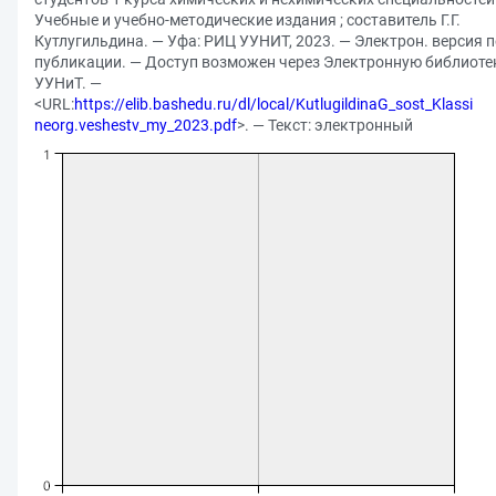
Учебные и учебно-методические издания ; составитель Г.Г.
Кутлугильдина. — Уфа: РИЦ УУНИТ, 2023. — Электрон. версия п
публикации. — Доступ возможен через Электронную библиоте
УУНиТ. —
<URL:
https://elib.bashedu.ru/dl/local/KutlugildinaG_sost_Klassi
neorg.veshestv_my_2023.pdf
>. — Текст: электронный