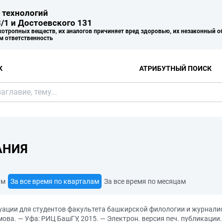
 технологий
/1 и Достоевского 131
хотропных веществ, их аналогов причиняет вред здоровью, их незаконный о
м ответственность
К
АТРИБУТНЫЙ ПОИСК
АНИЯ
ам
За все время по кварталам
За все время по месяцам
уации для студентов факультета башкирской филологии и журнали
самова. — Уфа: РИЦ БашГУ, 2015. — Электрон. версия печ. публикац