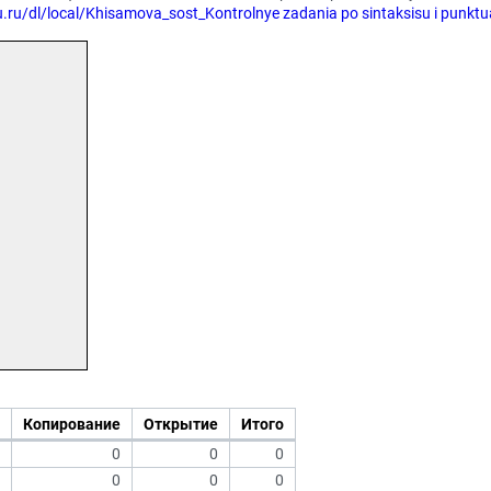
du.ru/dl/local/Khisamova_sost_Kontrolnye zadania po sintaksisu i punkt
Копирование
Открытие
Итого
0
0
0
0
0
0