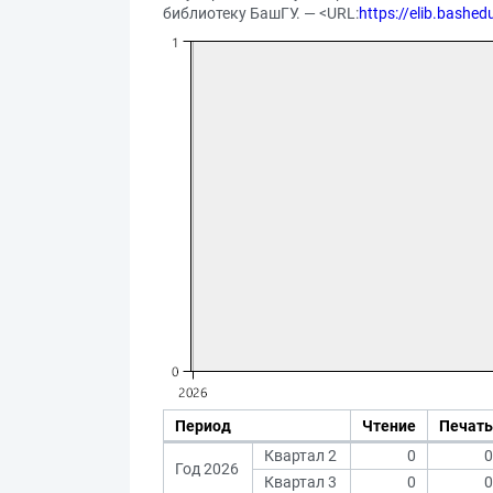
библиотеку БашГУ. — <URL:
https://elib.bashe
Период
Чтение
Печать
Квартал 2
0
0
Год 2026
Квартал 3
0
0