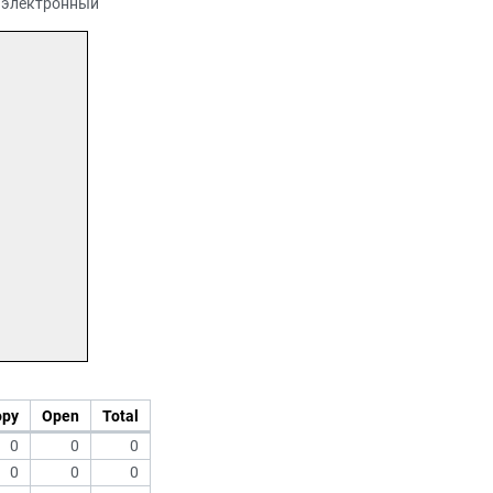
т: электронный
opy
Open
Total
0
0
0
0
0
0