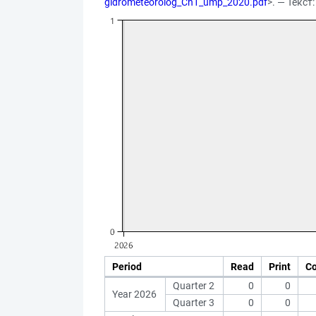
gidrometeorolog_Ch1_ump_2020.pdf
>. — Текс
Period
Read
Print
C
Quarter 2
0
0
Year 2026
Quarter 3
0
0