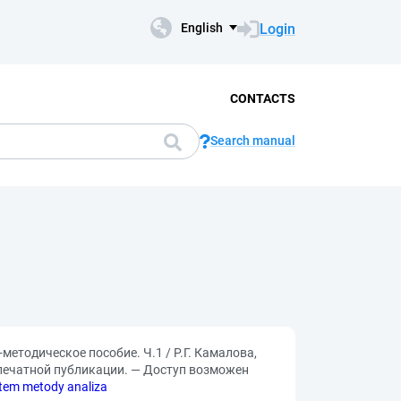
Login
English
CONTACTS
Search manual
тодическое пособие. Ч.1 / Р.Г. Камалова,
 печатной публикации. — Доступ возможен
atem metody analiza