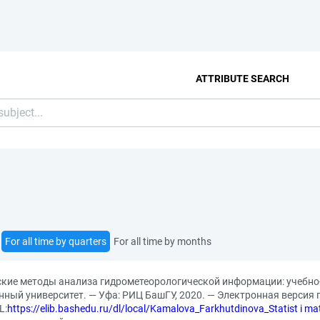
ATTRIBUTE SEARCH
For all time by quarters
For all time by months
кие методы анализа гидрометеорологической информации: учебно-ме
нный университет. — Уфа: РИЦ БашГУ, 2020. — Электронная версия
L:
https://elib.bashedu.ru/dl/local/Kamalova_Farkhutdinova_Statist i m