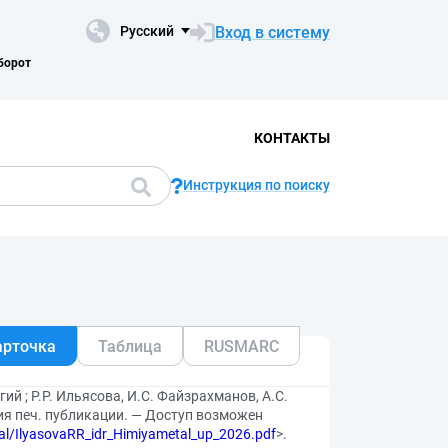
Вход в систему
Русский
борот
КОНТАКТЫ
Инструкция по поиску
арточка
Таблица
RUSMARC
й ; Р.Р. Ильясова, И.С. Файзрахманов, А.С.
сия печ. публикации. — Доступ возможен
ocal/IlyasovaRR_idr_Himiyametal_up_2026.pdf
>.