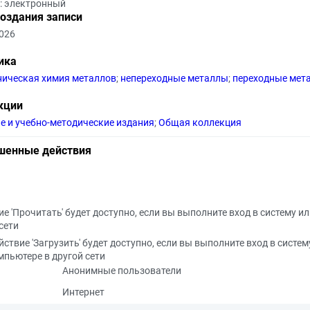
т: электронный
создания записи
2026
ика
ническая химия металлов
;
непереходные металлы
;
переходные мет
кции
е и учебно-методические издания
;
Общая коллекция
шенные действия
е 'Прочитать' будет доступно, если вы выполните вход в систему и
сети
йствие 'Загрузить' будет доступно, если вы выполните вход в систем
мпьютере в другой сети
Анонимные пользователи
Интернет