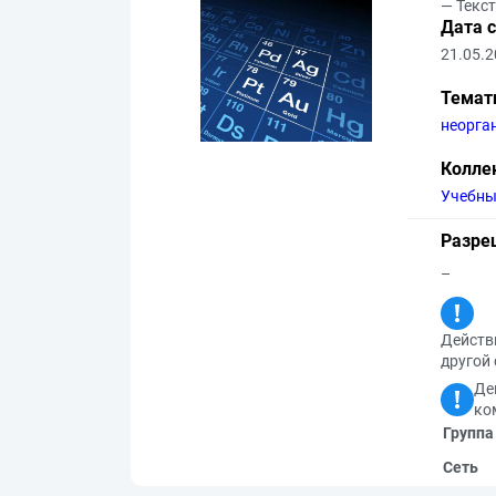
— Текс
Дата 
21.05.
Темат
неорга
Колле
Учебны
Разре
–
Действи
другой 
Де
ко
Группа
Сеть