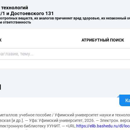
 технологий
/1 и Достоевского 131
хотропных веществ, их аналогов причиняет вред здоровью, их незаконный о
м ответственность
К
АТРИБУТНЫЙ ПОИСК
Я
К
еталлов: учебное пособие / Уфимский университет науки и технологи
ская [и др.]. — Уфа: Уфимский университет, 2026. — Электрон. вер
Электронную библиотеку УУНИТ. — <URL:
https://elib.bashedu.ru/dl/l