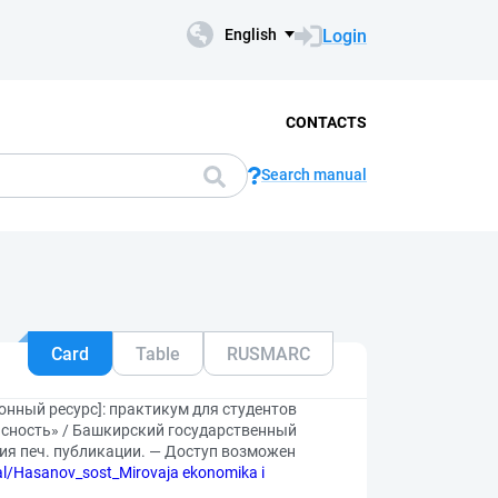
Login
English
CONTACTS
Search manual
Card
Table
RUSMARC
ный ресурс]: практикум для студентов
асность» / Башкирский государственный
рсия печ. публикации. — Доступ возможен
cal/Hasanov_sost_Mirovaja ekonomika i