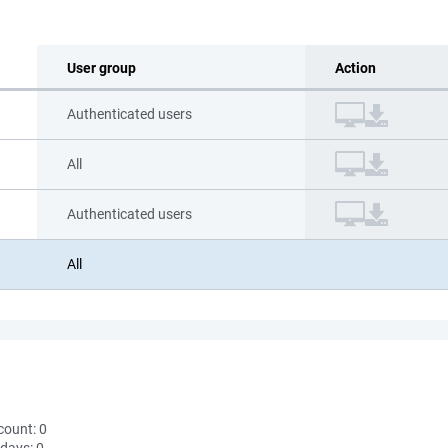
User group
Action
Authenticated users
All
Authenticated users
All
count:
0