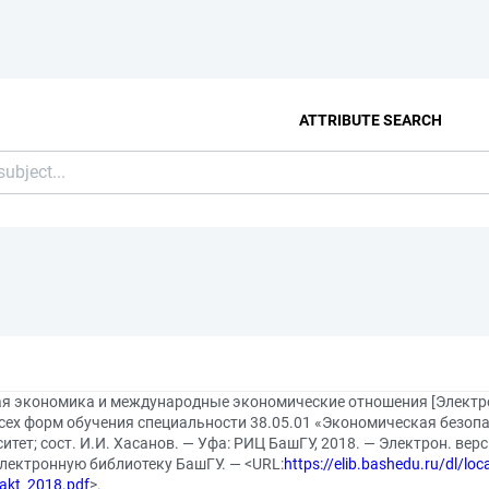
ATTRIBUTE SEARCH
я экономика и международные экономические отношения [Электрон
сех форм обучения специальности 38.05.01 «Экономическая безоп
итет; сост. И.И. Хасанов. — Уфа: РИЦ БашГУ, 2018. — Электрон. ве
Электронную библиотеку БашГУ. — <URL:
https://elib.bashedu.ru/dl/lo
akt_2018.pdf
>.