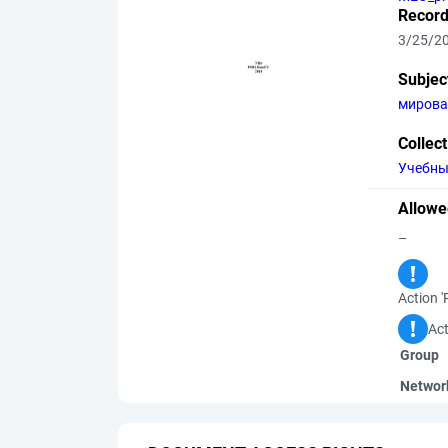
Record
3/25/2
Subjec
мирова
Collec
Учебны
Allowe
–
Action '
Act
Group
Networ