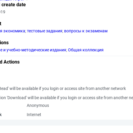
 create date
019
t
я экономика
;
тестовые задания
;
вопросы к экзаменам
tions
е и учебно-методические издания
;
Общая коллекция
d Actions
Read' will be available if you login or access site from another network
ion 'Download' will be available if you login or access site from another 
Anonymous
k
Internet