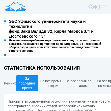
ЭБС Уфимского университета науки и
технологий
фонд Заки Валиди 32, Карла Маркса 3/1 и
Достоевского 131
Незаконное потребление наркотических средств, психотропных
веществ, их аналогов причиняет вред здоровью, их незаконный
оборот запрещен и влечет установленную законодательством
ответственность
СТАТИСТИКА ИСПОЛЬЗОВАНИЯ
За
За все время
За все время по
За все 
Режим:
последнее
по годам
кварталам
по мес
время
Приоритеты современной русистики в осмыслении языкового
пространства: сборник статей Всероссийской научно-
практической конференции (г. Уфа, 18 ноября 2020 г.) /