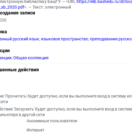
Электронную библиотеку БашГУ. — <URL:
https://elib.bashedu.ru/dl/loc
ki_sb_2020.pdf
>. — Текст: электронный
создания записи
2020
ика
енный русский язык
;
языковое пространство
;
преподавание русско
кции
енции
;
Общая коллекция
шенные действия
е 'Прочитать' будет доступно, если вы выполните вход в систему и
сети
йствие 'Загрузить' будет доступно, если вы выполните вход в систем
мпьютере в другой сети
Анонимные пользователи
Интернет