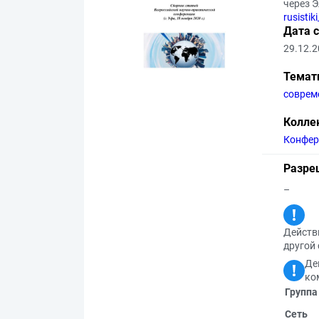
через 
rusisti
Дата 
29.12.
Темат
соврем
Колле
Конфер
Разре
–
Действи
другой 
Де
ко
Группа
Сеть