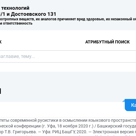
 технологий
/1 и Достоевского 131
хотропных веществ, их аналогов причиняет вред здоровью, их незаконный о
м ответственность
К
АТРИБУТНЫЙ ПОИСК
Я
К
теты современной русистики в осмыслении языкового пространства
еской конференции (г. Уфа, 18 ноября 2020 г.) / Башкирский госу
р Т.В. Григорьева. — Уфа: РИЦ БашГУ, 2020. — Электронная верси