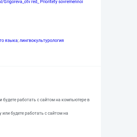
al/Grigoreva_otv red_ Prioritety sovremennoi
го языка
;
лингвокультурология
ли будете работать с сайтом на компьютере в
у или будете работать с сайтом на