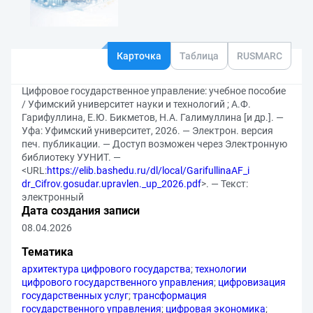
Карточка
Таблица
RUSMARC
Цифровое государственное управление: учебное пособие
/ Уфимский университет науки и технологий ; А.Ф.
Гарифуллина, Е.Ю. Бикметов, Н.А. Галимуллина [и др.]. —
Уфа: Уфимский университет, 2026. — Электрон. версия
печ. публикации. — Доступ возможен через Электронную
библиотеку УУНИТ. —
<URL:
https://elib.bashedu.ru/dl/local/GarifullinaAF_i
dr_Cifrov.gosudar.upravlen._up_2026.pdf
>. — Текст:
электронный
Дата создания записи
08.04.2026
Тематика
архитектура цифрового государства
;
технологии
цифрового государственного управления
;
цифровизация
государственных услуг
;
трансформация
государственного управления
;
цифровая экономика
;