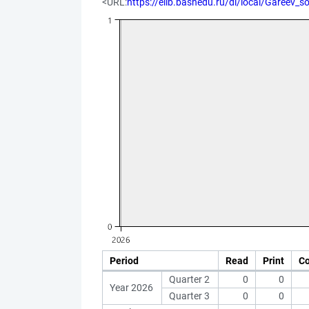
<URL:
https://elib.bashedu.ru/dl/local/Gareev_
Period
Read
Print
C
Quarter 2
0
0
Year 2026
Quarter 3
0
0