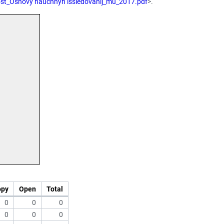
sost_Osnovy nauchnyh issledovanij_mu_2017.pdf
>.
opy
Open
Total
0
0
0
0
0
0