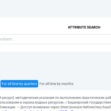
ATTRIBUTE SEARCH
For all time by quarters
For all time by months
ресурс]: методические указания по выполнению практических рабо
льзование и охрана водных ресурсов» / Башкирский государственны
публикации. — Доступ возможен через Электронную библиотеку БашГ