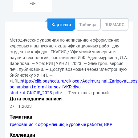
Карточка
Таблица
RUSMARC
Методические указания по написанию и оформлению
курсовых и выпускных квалификационных работ для
студентов кафедры ГКиГИС / Уфимский университет
науки и технологий ; составитель И.Ф. Адельмурзина ; Л.А.
Зарипова. — Уфа: РИЦ УУНИТ, 2023. — Электрон. версия
печ. публикации. — Доступ возможен через Электронную
библиотеку УУНиТ. —
<URL:
https://elib.bashedu.ru/dl/local/AdelmurzinaI_ZaripovaL_so
po napisan.i oforml.kursov.i VKR dlya
stud.kaf.GKiGIS_2023.pdf
>. — Текст: электронный
Дата создания записи
27.11.2023
Тематика
требования к оформлению
;
курсовые работы
;
ВКР
Коллекции