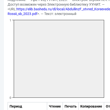
Доступ возможен через Электронную библиотеку УУНИТ. —
<URL:
https://elib.bashedu.ru/dl/local/AbdullinzF_otvred_Koreevede
Rossii_sb_2023.pdf
>. — Текст: электронный
Период
Чтение
Печать
Копирование
От