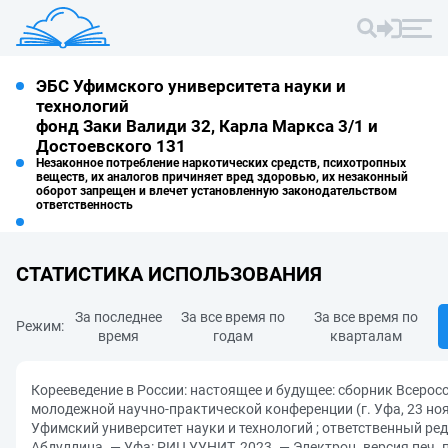
ЭБС Уфимского университета науки и
технологий
фонд Заки Валиди 32, Карла Маркса 3/1 и
Достоевского 131
Незаконное потребление наркотических средств, психотропных
веществ, их аналогов причиняет вред здоровью, их незаконный
оборот запрещен и влечет установленную законодательством
ответственность
СТАТИСТИКА ИСПОЛЬЗОВАНИЯ
За последнее
За все время по
За все время по
Режим:
время
годам
кварталам
Корееведение в России: настоящее и будущее: сборник Всерос
молодежной научно-практической конференции (г. Уфа, 23 нояб
Уфимский университет науки и технологий ; ответственный ред
Абдуллина. — Уфа: РИЦ УУНИТ, 2023. — Электрон. версия печ. 