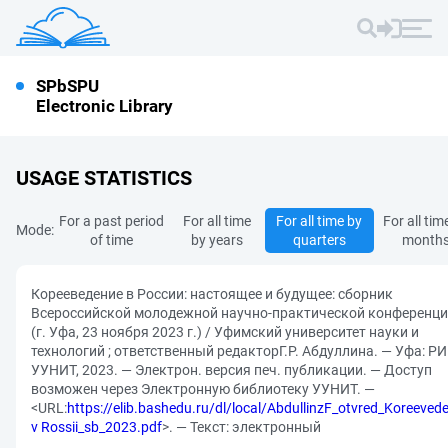
SPbSPU
Electronic Library
USAGE STATISTICS
For a past period
For all time
For all time by
For all tim
Mode:
of time
by years
quarters
month
Корееведение в России: настоящее и будущее: сборник
Всероссийской молодежной научно-практической конференц
(г. Уфа, 23 ноября 2023 г.) / Уфимский университет науки и
технологий ; ответственный редакторГ.Р. Абдуллина. — Уфа: Р
УУНИТ, 2023. — Электрон. версия печ. публикации. — Доступ
возможен через Электронную библиотеку УУНИТ. —
<URL:
https://elib.bashedu.ru/dl/local/AbdullinzF_otvred_Koreevede
v Rossii_sb_2023.pdf
>. — Текст: электронный