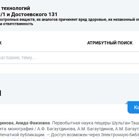
 технологий
/1 и Достоевского 131
хотропных веществ, их аналогов причиняет вред здоровью, их незаконный о
м ответственность
К
АТРИБУТНЫЙ ПОИСК
Я
К
динова, Анида Фаизовна
. Первобытная наука пещеры Шульган-Таш
та: монография / А.Ф. Багаутдинова, А.М. Багаутдинов, А.М. Багау
 печатной публикации. — Доступ возможен через Электронную библ