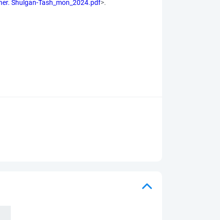
esher. Shulgan-Tash_mon_2024.pdf
>.