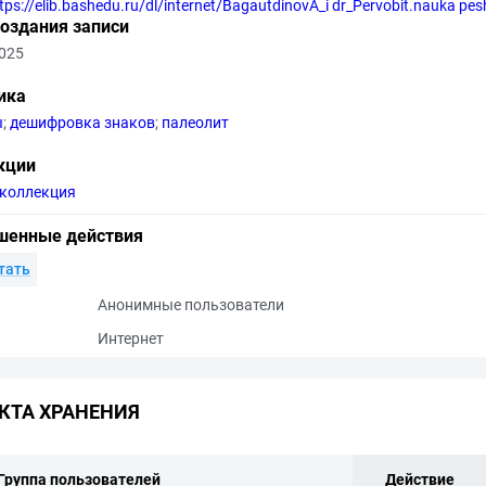
tps://elib.bashedu.ru/dl/internet/BagautdinovA_i dr_Pervobit.nauka p
создания записи
2025
ика
ы
;
дешифровка знаков
;
палеолит
кции
коллекция
шенные действия
тать
Анонимные пользователи
Интернет
КТА ХРАНЕНИЯ
Группа пользователей
Действие