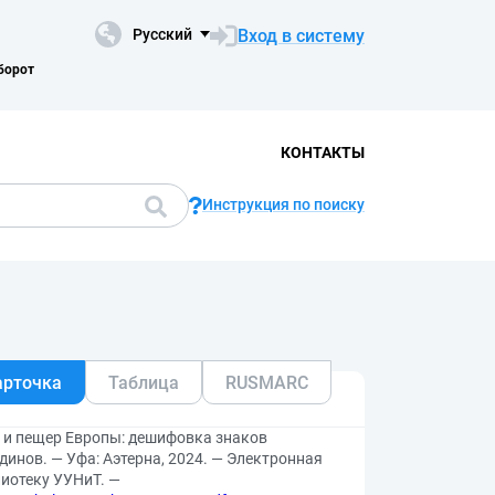
Вход в систему
Русский
борот
КОНТАКТЫ
Инструкция по поиску
арточка
Таблица
RUSMARC
 и пещер Европы: дешифовка знаков
тдинов. — Уфа: Аэтерна, 2024. — Электронная
иотеку УУНиТ. —