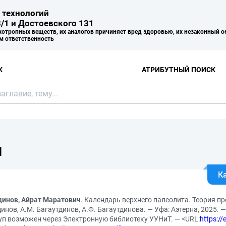
 технологий
/1 и Достоевского 131
хотропных веществ, их аналогов причиняет вред здоровью, их незаконный о
м ответственность
К
АТРИБУТНЫЙ ПОИСК
Я
К
динов, Айрат Маратович
. Календарь верхнего палеолита. Теория п
инов, А.М. Багаутдинов, А.Ф. Багаутдинова. — Уфа: Аэтерна, 2025.
уп возможен через Электронную библиотеку УУНиТ. — <URL:
https://