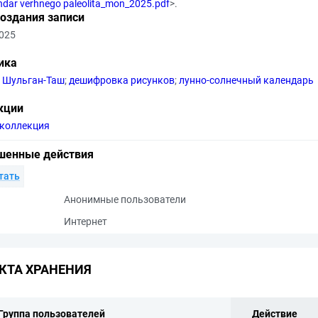
ndar verhnego paleolita_mon_2025.pdf
>.
создания записи
2025
ика
 Шульган-Таш
;
дешифровка рисунков
;
лунно-солнечный календарь
кции
коллекция
шенные действия
тать
Анонимные пользователи
Интернет
КТА ХРАНЕНИЯ
Группа пользователей
Действие