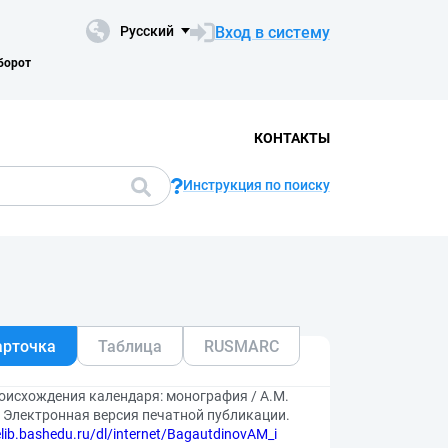
Вход в систему
Русский
борот
КОНТАКТЫ
Инструкция по поиску
арточка
Таблица
RUSMARC
роисхождения календаря: монография / А.М.
 — Электронная версия печатной публикации.
elib.bashedu.ru/dl/internet/BagautdinovAM_i