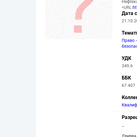
Нефтека
<URL:
ht
Дата 
21.10.
Темат
Право 
безопа
УДК
349.6
ББК
67.407
Колле
Квалиф
Разре
–
Группа