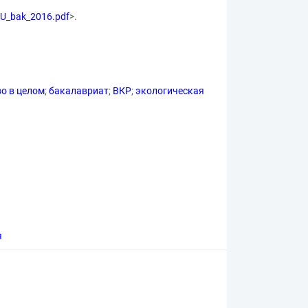
MU_bak_2016.pdf
>.
о в целом
;
бакалавриат
;
ВКР
;
экологическая
я