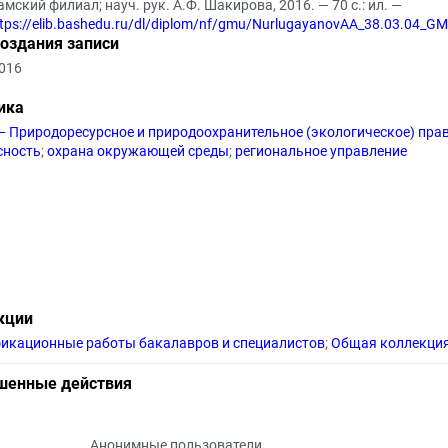
мский филиал; науч. рук. А.Ф. Шакирова, 2016. — 70 с.: ил. —
tps://elib.bashedu.ru/dl/diplom/nf/gmu/NurlugayanovAA_38.03.04_G
создания записи
2016
ика
— Природоресурсное и природоохранительное (экологическое) прав
сность
;
охрана окружающей среды
;
региональное управление
кции
икационные работы бакалавров и специалистов
;
Общая коллекци
шенные действия
Анонимные пользователи