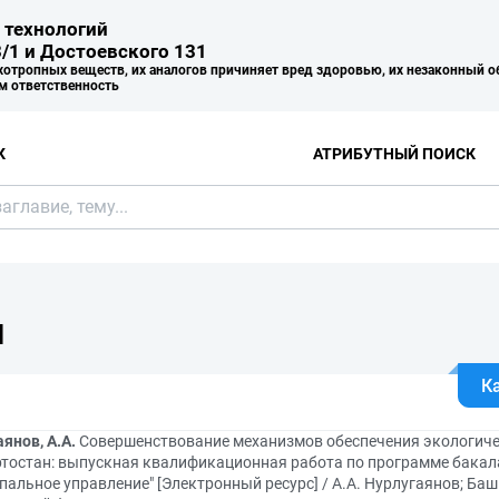
 технологий
/1 и Достоевского 131
хотропных веществ, их аналогов причиняет вред здоровью, их незаконный о
м ответственность
К
АТРИБУТНЫЙ ПОИСК
Я
К
янов, А.А.
Совершенствование механизмов обеспечения экологиче
тостан: выпускная квалификационная работа по программе бакала
пальное управление" [Электронный ресурс] / А.А. Нурлугаянов; Ба