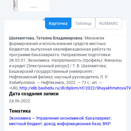
Карточка
Таблица
RUSMARC
Шаяхметова, Татьяна Владимировна
. Механизм
формирования и использования средств местных
бюджетов: выпускная квалификационная работа по
программе бакалавриата. Направление подготовки:
38.03.01. Экономика. Напрвленность (профиль): Финансы
и кредит [Электронный ресурс] / Т. В. Шаяхметова;
Башкирский государственный университет,
Нефтекамский филиал; научный руководитель Л. Р.
Хабибуллина. — Нефтекамск, 2022. — 73 с.: ил. —
<URL:
http://elib.bashedu.ru/dl/diplom/nf/2022/ShayakhmetovaT
Дата создания записи
24.06.2022
Тематика
Экономика — Управление экономикой
;
бакалавриат
;
местный бюджет
;
доход
;
информационная база
;
ВКР