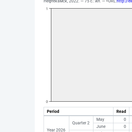
Нефтекамск, 2022. — 75 с.: ил. — <URL:
http://
Period
Read
May
0
Quarter 2
June
0
Year 2026