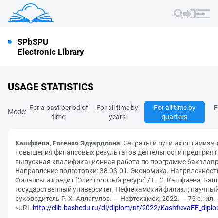
SPbSPU
Electronic Library
USAGE STATISTICS
For a past period of
For all time by
For all time by
F
Mode:
time
years
quarters
Кашфиева, Евгения Эдуардовна
. Затраты и пути их оптимизац
повышения финансовых результатов деятельности предприят
выпускная квалификационная работа по программе бакалавр
Направление подготовки: 38.03.01. Экономика. Напрвленность
Финансы и кредит [Электронный ресурс] / Е. Э. Кашфиева; Ба
государственный университет, Нефтекамский филиал; научны
руководитель Р. Х. Аллагулов. — Нефтекамск, 2022. — 75 с.: ил.
<URL:
http://elib.bashedu.ru/dl/diplom/nf/2022/KashfievaEE_dipl